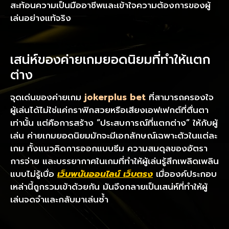
สะท้อนความเป็นมืออาชีพและเข้าใจความต้องการของผู้
เล่นอย่างแท้จริง
เสน่ห์ของค่ายเกมยอดนิยมที่ทำให้แตก
ต่าง
จุดเด่นของค่ายเกม
jokerplus bet
ที่สามารถครองใจ
ผู้เล่นได้ไม่ใช่แค่กราฟิกสวยหรือเสียงเอฟเฟกต์ที่ตื่นตา
เท่านั้น แต่คือการสร้าง “ประสบการณ์ที่แตกต่าง” ให้กับผู้
เล่น ค่ายเกมยอดนิยมมักจะมีเอกลักษณ์เฉพาะตัวในแต่ละ
เกม ทั้งแนวคิดการออกแบบธีม ความสมดุลของอัตรา
การจ่าย และบรรยากาศในเกมที่ทำให้ผู้เล่นรู้สึกเพลิดเพลิน
แบบไม่รู้เบื่อ
เว็บพนันออนไลน์ เว็บตรง
เมื่อองค์ประกอบ
เหล่านี้ถูกรวมเข้าด้วยกัน มันจึงกลายเป็นเสน่ห์ที่ทำให้ผู้
เล่นจดจำและกลับมาเล่นซ้ำ