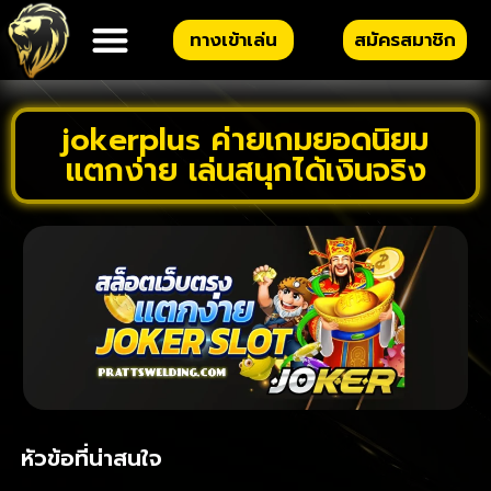
ทางเข้าเล่น
สมัครสมาชิก
jokerplus ค่ายเกมยอดนิยม
แตกง่าย เล่นสนุกได้เงินจริง
หัวข้อที่น่าสนใจ